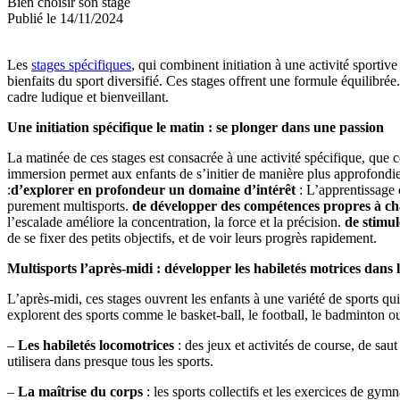
Bien choisir son stage
Publié le 14/11/2024
Les
stages spécifiques
, qui combinent initiation à une activité sportiv
bienfaits du sport diversifié. Ces stages offrent une formule équilibré
cadre ludique et bienveillant.
Une initiation spécifique le matin : se plonger dans une passion
La matinée de ces stages est consacrée à une activité spécifique, que ce
immersion permet aux enfants de s’initier de manière plus approfondie
:
d’explorer en profondeur un domaine d’intérêt
: L’apprentissage 
purement multisports.
de développer des compétences propres à ch
l’escalade améliore la concentration, la force et la précision.
de stimul
de se fixer des petits objectifs, et de voir leurs progrès rapidement.
Multisports l’après-midi : développer les habiletés motrices dans l
L’après-midi, ces stages ouvrent les enfants à une variété de sports q
explorent des sports comme le basket-ball, le football, le badminton ou
–
Les habiletés locomotrices
: des jeux et activités de course, de sau
utilisera dans presque tous les sports.
–
La maîtrise du corps
: les sports collectifs et les exercices de gy