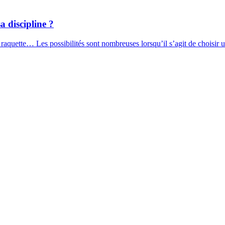
a discipline ?
 raquette… Les possibilités sont nombreuses lorsqu’il s’agit de choisir 