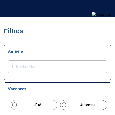
À chacun sa formule !
Filtres
Activité
Vacances
Été
Automne