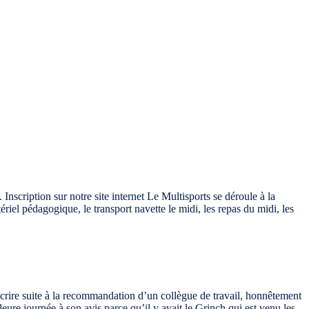
scription sur notre site internet Le Multisports se déroule à la
ériel pédagogique, le transport navette le midi, les repas du midi, les
nscrire suite à la recommandation d’un collègue de travail, honnêtement
leure journée à son avis parce qu’il y avait le Grinch qui est venu les