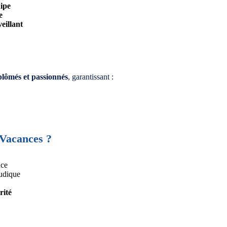
uipe
e
eillant
plômés et passionnés
, garantissant :
 Vacances ?
nce
udique
rité