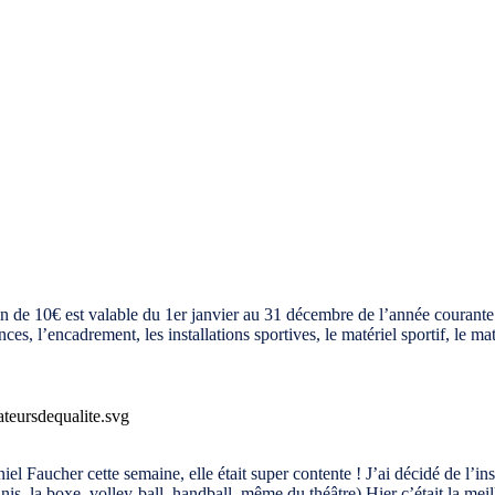
de 10€ est valable du 1er janvier au 31 décembre de l’année courante. In
es, l’encadrement, les installations sportives, le matériel sportif, le mat
el Faucher cette semaine, elle était super contente ! J’ai décidé de l’i
nnis, la boxe, volley-ball, handball, même du théâtre) Hier c’était la meil