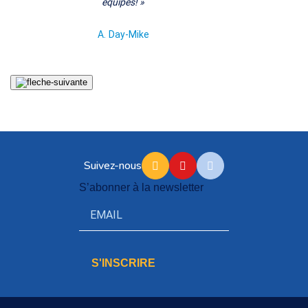
équipes!
»
A.
Day-Mike
Suivez-nous
S’abonner à la newsletter
S'INSCRIRE