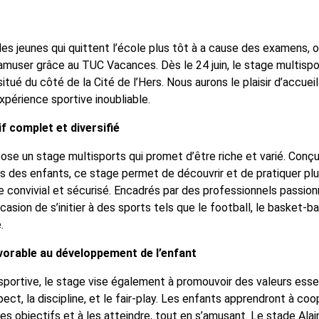
, les jeunes qui quittent l’école plus tôt à a cause des examens,
amuser grâce au TUC Vacances. Dès le 24 juin, le stage multisp
itué du côté de la Cité de l’Hers. Nous aurons le plaisir d’accueil
xpérience sportive inoubliable.
 complet et diversifié
e un stage multisports qui promet d’être riche et varié. Conç
s des enfants, ce stage permet de découvrir et de pratiquer plus
e convivial et sécurisé. Encadrés par des professionnels passion
casion de s’initier à des sports tels que le football, le basket-ball
.
orable au développement de l’enfant
 sportive, le stage vise également à promouvoir des valeurs esse
spect, la discipline, et le fair-play. Les enfants apprendront à co
es objectifs et à les atteindre, tout en s’amusant. Le stade Ala