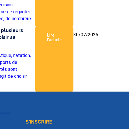
écision
me de regarder
ées, de nombreux…
 plusieurs
30/07/2026
Lire
isir sa
l'article
tique, natation,
sports de
ités sont
git de choisir
S'INSCRIRE