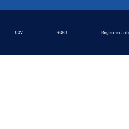
CGV
RGPD
Règlement inté