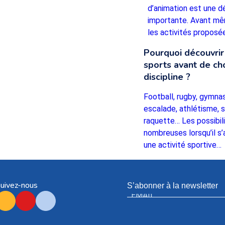
d’animation est une d
importante. Avant mê
les activités propos
Pourquoi découvrir
sports avant de cho
discipline ?
Football, rugby, gymnas
escalade, athlétisme, 
raquette… Les possibil
nombreuses lorsqu’il s’a
une activité sportive…
uivez-nous
S’abonner à la newsletter