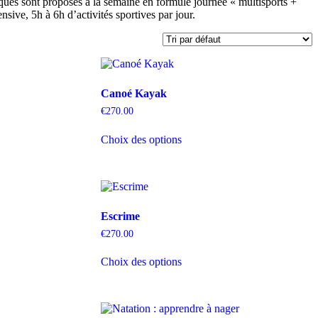
fiques sont proposés à la semaine en formule journée « multisports +
nsive, 5h à 6h d’activités sportives par jour.
Canoé Kayak
€
270.00
Ce
Choix des options
produit
a
plusieurs
variations.
Les
options
Escrime
peuvent
être
€
270.00
choisies
Ce
sur
Choix des options
produit
la
a
page
plusieurs
du
variations.
produit
Les