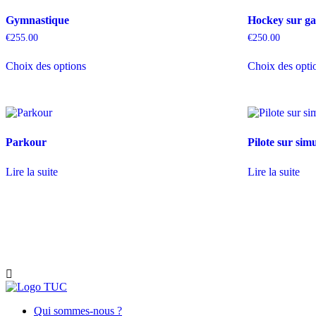
Gymnastique
Hockey sur g
€
255.00
€
250.00
Ce
Choix des options
Choix des opti
produit
a
plusieurs
variations.
Les
options
Parkour
Pilote sur sim
peuvent
être
choisies
Lire la suite
Lire la suite
sur
la
page
du
produit
Qui sommes-nous ?