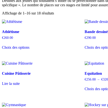
Destinés aux jeunes qui souhaitent s’initier ou se perfectionner dans u
spécifique ». Le nombre de places sur ces stages est limité pour assurer 
Affichage de 1–16 sur 18 résultats
Athlétisme
Bande dessiné
€
260.00
€
290.00
Ce
Choix des options
Choix des opti
produit
a
plusieurs
variations.
Les
options
Cuisine Pâtisserie
Equitation
peuvent
être
€
256.00
–
€
320
choisies
Lire la suite
sur
Choix des opti
la
page
du
produit