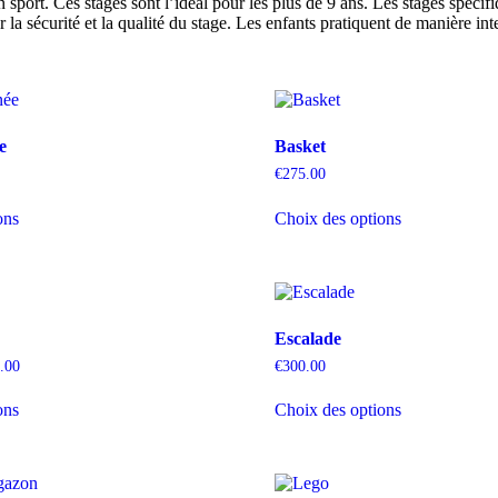
n sport. Ces stages sont l’idéal pour les plus de 9 ans. Les stages spéci
la sécurité et la qualité du stage. Les enfants pratiquent de manière inte
e
Basket
€
275.00
Ce
Ce
ons
Choix des options
produit
produit
a
a
plusieurs
plusieurs
variations.
variations.
Les
Les
options
options
Escalade
peuvent
peuvent
être
être
Plage
.00
€
300.00
choisies
choisies
de
Ce
Ce
sur
sur
prix :
ons
Choix des options
produit
produit
€256.00
la
la
a
a
à
page
page
plusieurs
plusieurs
€320.00
du
du
variations.
variations.
produit
produit
Les
Les