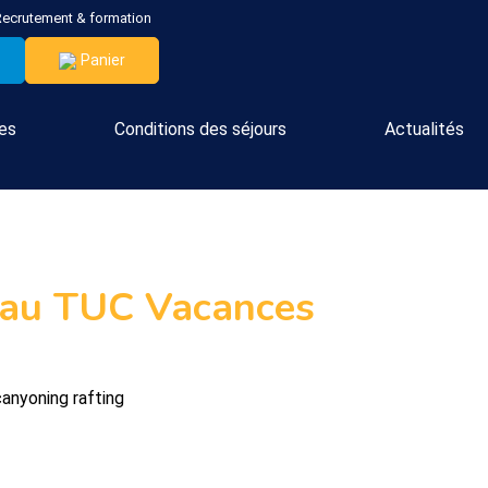
Recrutement & formation
Panier
ces
Conditions des séjours
Actualités
f au TUC Vacances