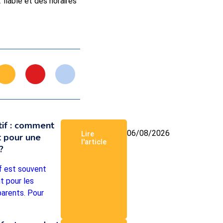
fiable et des horaires
tif : comment
06/08/2026
Lire
t pour une
l'article
?
f est souvent
t pour les
parents. Pour