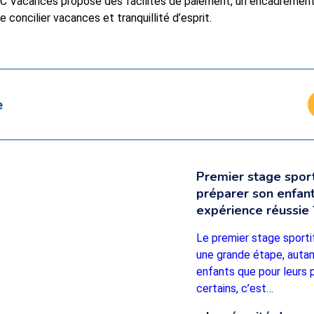
UC Vacances propose des facilités de paiement, un encadrement 
e concilier vacances et tranquillité d’esprit.
e
Premier stage spor
préparer son enfan
expérience réussie 
Le premier stage sporti
une grande étape, autan
enfants que pour leurs 
certains, c’est…