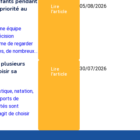
nfants pendant
05/08/2026
Lire
priorité au
l'article
une équipe
écision
me de regarder
ées, de nombreux…
 plusieurs
30/07/2026
Lire
isir sa
l'article
tique, natation,
sports de
ités sont
git de choisir