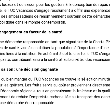
s locaux et de saison pour les goûters à la conception de repas 
be, le TUC Vacances s’engage résolument à offrir une expérienc
e, des ambassadeurs de renom viennent soutenir cette démarche
politique dans le monde contemporain.
engagement en faveur de la santé
une démarche responsable en tant que signataire de la Charte P
s de santé, vise à sensibiliser la population à l’importance d’une
ies liées à la nutrition. En adhérant à cette charte, le TUC s’eng
ualité, contribuant ainsi à la santé et au bien-être des vacancier
 saison : une décision gagnante
e du bien manger du TUC Vacances se trouve la sélection minuti
ur les goûters. Les fruits servis au goûter proviennent directe
i l’économie régionale tout en garantissant la fraîcheur et la qua
ent de réduire l’empreinte carbone liée au transport des denré
s une démarche éco-responsable.