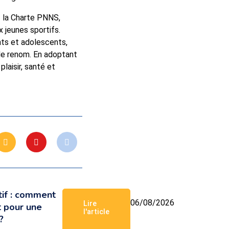
t la Charte PNNS,
x jeunes sportifs.
nts et adolescents,
 de renom. En adoptant
laisir, santé et
tif : comment
06/08/2026
Lire
t pour une
l'article
?