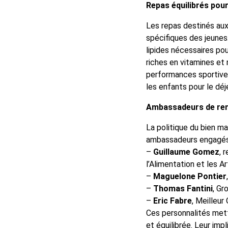
Repas équilibrés pour
Les repas destinés aux
spécifiques des jeunes
lipides nécessaires po
riches en vitamines et
performances sportive
les enfants pour le déj
Ambassadeurs de ren
La politique du bien m
ambassadeurs engagés 
–
Guillaume Gomez
, 
l’Alimentation et les Ar
–
Maguelone Pontier
–
Thomas Fantini
, G
–
Eric Fabre
, Meilleur
Ces personnalités mette
et équilibrée. Leur imp