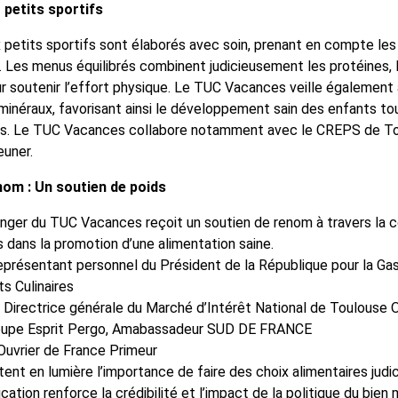
 petits sportifs
 petits sportifs sont élaborés avec soin, prenant en compte les 
. Les menus équilibrés combinent judicieusement les protéines, l
ur soutenir l’effort physique. Le TUC Vacances veille également 
 minéraux, favorisant ainsi le développement sain des enfants to
s. Le TUC Vacances collabore notamment avec le CREPS de Tou
euner.
om : Un soutien de poids
anger du TUC Vacances reçoit un soutien de renom à travers la c
dans la promotion d’une alimentation saine.
représentant personnel du Président de la République pour la Ga
ts Culinaires
, Directrice générale du Marché d’Intérêt National de Toulouse 
roupe Esprit Pergo, Amabassadeur SUD DE FRANCE
 Ouvrier de France Primeur
nt en lumière l’importance de faire des choix alimentaires judic
lication renforce la crédibilité et l’impact de la politique du bie