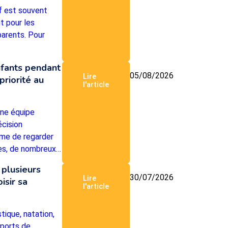
f est souvent
t pour les
parents. Pour
nfants pendant
05/08/2026
Lire
priorité au
l'article
une équipe
écision
me de regarder
ées, de nombreux…
 plusieurs
30/07/2026
Lire
isir sa
l'article
tique, natation,
sports de